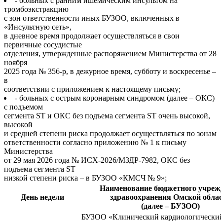
- больных с ранним ишемическим инсультом на
тромбоэкстракцию
с зон ответственности иных БУЗОО, включенных в
«Инсультную сеть»,
в дневное время продолжает осуществляться в свои
первичные сосудистые
отделения, утвержденные распоряжением Министерства от 28
ноября
2025 года № 356-р, в дежурное время, субботу и воскресенье –
в
соответствии с приложением к настоящему письму;
- больных с острым коронарным синдромом (далее – ОКС)
с подъемом
сегмента ST и ОКС без подъема сегмента ST очень высокой,
высокой
и средней степени риска продолжает осуществляться по зонам
ответственности согласно приложению № 1 к письму
Министерства
от 29 мая 2026 года № ИСХ-2026/МЗДР-7982, ОКС без
подъема сегмента ST
низкой степени риска – в БУЗОО «КМСЧ № 9»;
Наименование бюджетного учреж
День недели
здравоохранения Омской обла
(далее – БУЗОО)
БУЗОО «Клинический кардиологически