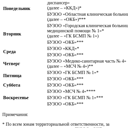
диспансер»
(далее – «ККД»)*
Понедельник
БУЗОО «Областная клиническая больни
(далее – «ОКБ»)***
БУЗОО «Городская клиническая больниц
медицинской помощи № 1»*
Вторник
(далее – «ГК БСМП № 1»)
БУЗОО «ОКБ»***
БУЗОО «ККД»*
Среда
БУЗОО «ОКБ»***
БУЗОО «Медико-санитарная часть № 4»
Четверг
(далее – «МСЧ № 4»)**
БУЗОО «ГК БСМП № 1»*
Пятница
БУЗОО «ОКБ»***
Суббота
БУЗОО «ОКБ»***
БУЗОО «МСЧ № 4»****
Воскресенье
БУЗОО «ГК БСМП № 1»***
БУЗОО «ОКБ»***
Примечания:
* По всем зонам территориальной ответственности, за