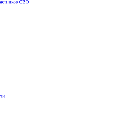
частников СВО
сти